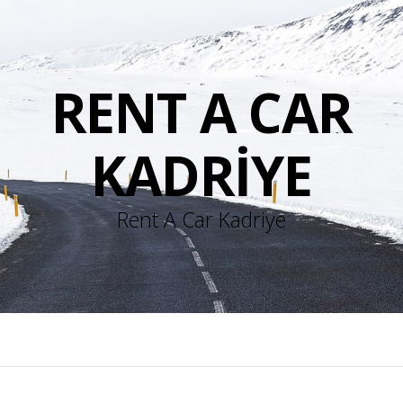
RENT A CAR
KADRIYE
Rent A Car Kadriye