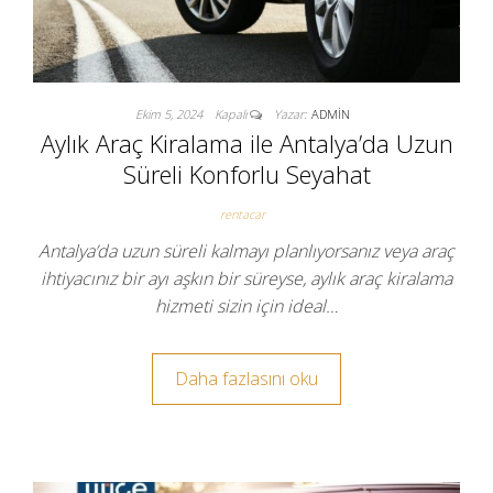
Ekim 5, 2024
Kapalı
Yazar:
ADMIN
Aylık Araç Kiralama ile Antalya’da Uzun
Süreli Konforlu Seyahat
rentacar
Antalya’da uzun süreli kalmayı planlıyorsanız veya araç
ihtiyacınız bir ayı aşkın bir süreyse, aylık araç kiralama
hizmeti sizin için ideal…
Daha fazlasını oku