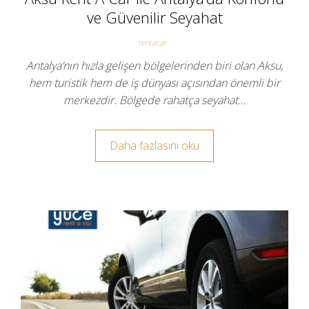
ve Güvenilir Seyahat
rentacar
Antalya’nın hızla gelişen bölgelerinden biri olan Aksu,
hem turistik hem de iş dünyası açısından önemli bir
merkezdir. Bölgede rahatça seyahat…
Daha fazlasını oku