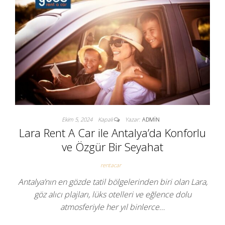
Ekim 5, 2024
Kapalı
Yazar:
ADMIN
Lara Rent A Car ile Antalya’da Konforlu
ve Özgür Bir Seyahat
rentacar
Antalya’nın en gözde tatil bölgelerinden biri olan Lara,
göz alıcı plajları, lüks otelleri ve eğlence dolu
atmosferiyle her yıl binlerce…