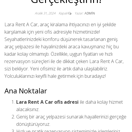
Aralık 31, 2024
Kapalı
Yazar:
ADMIN
Lara Rent A Car, araç kiralama ihtiyacınızı en iyi şekilde
karşılamak için yeni ofis adresiyle hizmetinizde!
Seyahatlerinizdeki konforu düşünerek tasarlanan geniş
araç yelpazesi ile hayalinizdeki araca kavuşmanız hiç bu
kadar kolay olmamıştı. Özellikle, uygun fiyatları ve hızlı
rezervasyon süreçleri ile de dikkat çeken Lara Rent A Car,
sizi bekliyor. Yeni ofisimiz ile artık daha ulaşılabiliriz.
Yolculuklarınızı keyifli hale getirmek için buradayız!
Ana Noktalar
Lara Rent A Car ofis adresi
ile daha kolay hizmet
alacaksınız.
Geniş bir araç yelpazesi sunarak hayallerinizi gerçeğe
dönüştürüyoruz.
Hızlı ve pratik rezervasyon sistemimizle işlemleriniz