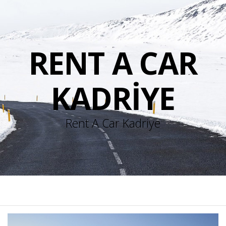
RENT A CAR
KADRIYE
Rent A Car Kadriye