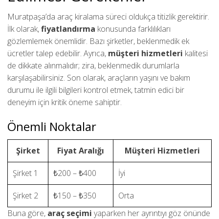
Muratpaşa’da araç kiralama süreci oldukça titizlik gerektirir.
İlk olarak,
fiyatlandırma
konusunda farklılıkları
gözlemlemek önemlidir. Bazı şirketler, beklenmedik ek
ücretler talep edebilir. Ayrıca,
müşteri hizmetleri
kalitesi
de dikkate alınmalıdır; zira, beklenmedik durumlarla
karşılaşabilirsiniz. Son olarak, araçların yaşını ve bakım
durumu ile ilgili bilgileri kontrol etmek, tatmin edici bir
deneyim için kritik öneme sahiptir.
Önemli Noktalar
Şirket
Fiyat Aralığı
Müşteri Hizmetleri
Şirket 1
₺200 – ₺400
İyi
Şirket 2
₺150 – ₺350
Orta
Buna göre,
araç seçimi
yaparken her ayrıntıyı göz önünde