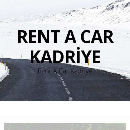
RENT A CAR
KADRIYE
Rent A Car Kadriye