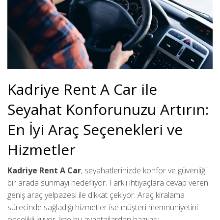
Kadriye Rent A Car ile
Seyahat Konforunuzu Artırın:
En İyi Araç Seçenekleri ve
Hizmetler
Kadriye Rent A Car
, seyahatlerinizde konfor ve güvenliği
bir arada sunmayı hedefliyor. Farklı ihtiyaçlara cevap veren
geniş araç yelpazesi ile dikkat çekiyor. Araç kiralama
sürecinde sağladığı hizmetler ise müşteri memnuniyetini
öncelikli kılıyor. İşte bu avantajlardan bazıları: