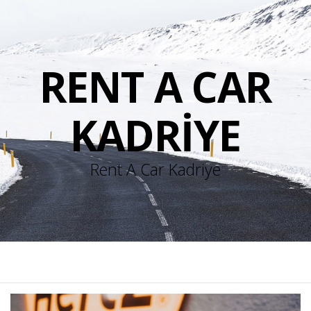
RENT A CAR
KADRIYE
Rent A Car Kadriye