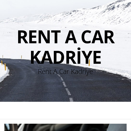
RENT A CAR
KADRIYE
Rent A Car Kadriye