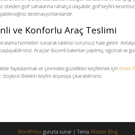
otelden golf sahalarına rahatça ulaşabilir, golf keyfini kesintisiz y
laşabileceğiniz destinasyonlardandır.
nli ve Konforlu Araç Teslimi
ralama hizmetleri sunarak tatilinizi sorunsuz hale getirir. Antaly
aşlayabilirsiniz. Araçlar düzenli bakımları yapılmış, sigortalı ve g
ekilde faydalanmak ve çevredeki güzellikleri keşfetmek için
Belek R
r, böylece Belek’in keyfini doyasıya çıkarabilirsiniz.
WordPress
gururla sunar
|
Tema:
Master Blog