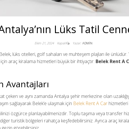
Antalya’nın Lüks Tatil Cen
Ekim 21, 2024
Kapalı
Yazar:
ADMIN
n Belek, lüks otelleri, golf sahaları ve muhteşem plajları ile ünlüdü
çin araç kiralama hizmetleri büyük bir ihtiyaçtır.
Belek Rent A 
n Avantajları
kat çeken ve aynı zamanda Antalya şehir merkezine olan uzaklığıy
 ulaşım sağlayarak Belek’e ulaşmak için
Belek Rent A Car
hizmetleri
tilinizi özgürce planlayabilmenizdir. Toplu taşıma veya transfer h
 diğer turistik bölgeleri rahatça keşfedebilirsiniz. Ayrıca araç kiral
 gezip görebilirsiniz.