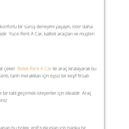
ak konforlu bir sürüş deneyimi yaşayın, ister daha
r. Yüce Rent A Car, kaliteli araçları ve müşteri
kat çeker.
Belek Rent A Car
ile araç kiralayarak bu
, tarih meraklıları için eşsiz bir keşif fırsatı
ir tatil geçirmek isteyenler için idealdir. Araç
iniz.
apan bu bölge, golf tutkunları için harika bir