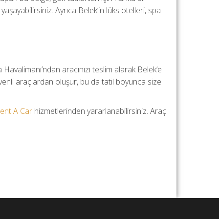
aşayabilirsiniz. Ayrıca Belek’in lüks otelleri, spa
a Havalimanı’ndan aracınızı teslim alarak Belek’e
üvenli araçlardan oluşur, bu da tatil boyunca size
ent A Car
hizmetlerinden yararlanabilirsiniz. Araç