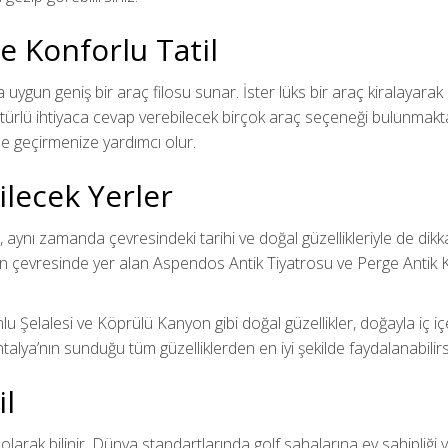
e Konforlu Tatil
ına uygun geniş bir araç filosu sunar. İster lüks bir araç kiralayar
ürlü ihtiyaca cevap verebilecek birçok araç seçeneği bulunmaktadı
ilde geçirmenize yardımcı olur.
lecek Yerler
il, aynı zamanda çevresindeki tarihi ve doğal güzellikleriyle de dik
k’in çevresinde yer alan Aspendos Antik Tiyatrosu ve Perge Antik Kenti
elalesi ve Köprülü Kanyon gibi doğal güzellikler, doğayla iç içe b
talya’nın sunduğu tüm güzelliklerden en iyi şekilde faydalanabilirs
il
olarak bilinir. Dünya standartlarında golf sahalarına ev sahipliği y