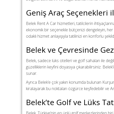
Geniş Araç Seçenekleri il
Belek Rent A Car hizmetleri, tatilcilerin ihtiyaçlar
ekonomik bir seçenekle bütçenizi dengeleyin, her t
odaklı hizmet anlayışıyla tatilinizi en konforlu şek
Belek ve Çevresinde Gezi
Belek, sadece lüks otelleri ve golf sahaları ile değ
güzelliklerin keyfini doyasıya çıkarabilirsiniz. Bele
sunar.
Ayrıca Belek’e çok yakın konumda bulunan Kurşunlu Ş
kiralayarak bu noktaları özgürce keşfedebilir ve An
Belek’te Golf ve Lüks Tat
Belek, Türkiye’nin en ünlü golf merkezlerinden biri 