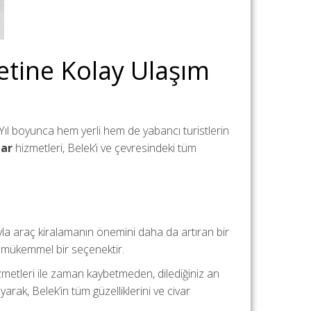
netine Kolay Ulaşım
r. Yıl boyunca hem yerli hem de yabancı turistlerin
Car
hizmetleri, Belek’i ve çevresindeki tüm
la araç kiralamanın önemini daha da artıran bir
 mükemmel bir seçenektir.
izmetleri ile zaman kaybetmeden, dilediğiniz an
ayarak, Belek’in tüm güzelliklerini ve civar